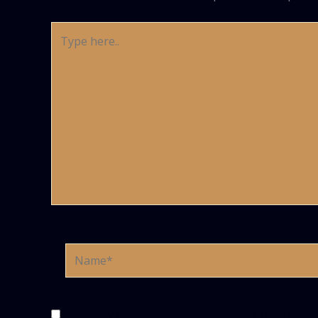
Type
here..
Name*
Save my name, email, and website in this brow