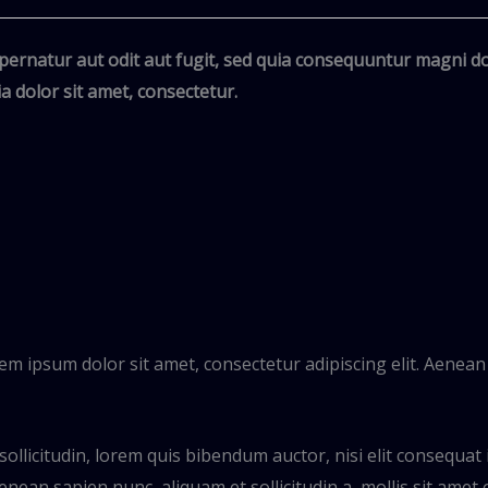
ernatur aut odit aut fugit, sed quia consequuntur magni do
 dolor sit amet, consectetur.
em ipsum dolor sit amet, consectetur adipiscing elit. Aenean s
sollicitudin, lorem quis bibendum auctor, nisi elit consequat 
enean sapien nunc, aliquam et sollicitudin a, mollis sit amet 