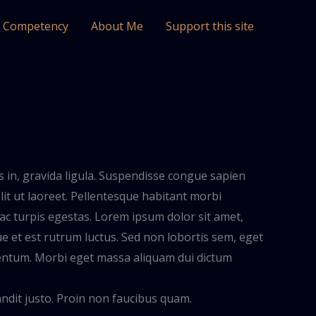
l Competency
About Me
Support this site
 in, gravida ligula. Suspendisse congue sapien
it ut laoreet. Pellentesque habitant morbi
ac turpis egestas. Lorem ipsum dolor sit amet,
ue et est rutrum luctus. Sed non lobortis sem, eget
ementum. Morbi eget massa aliquam dui dictum
andit justo. Proin non faucibus quam.