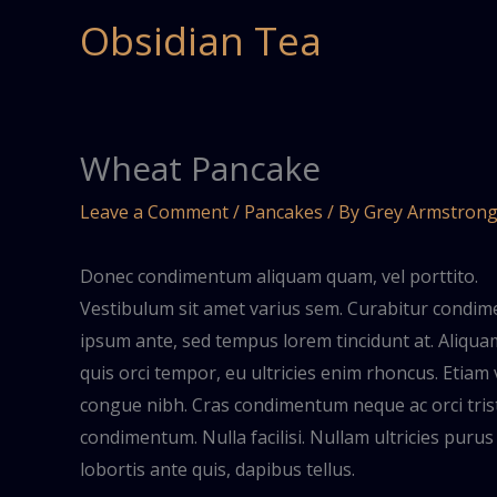
Skip
Obsidian Tea
to
content
Wheat Pancake
Leave a Comment
/
Pancakes
/ By
Grey Armstron
Donec condimentum aliquam quam, vel porttito.
Vestibulum sit amet varius sem. Curabitur condi
ipsum ante, sed tempus lorem tincidunt at. Aliqua
quis orci tempor, eu ultricies enim rhoncus. Etiam 
congue nibh. Cras condimentum neque ac orci tris
condimentum. Nulla facilisi. Nullam ultricies puru
lobortis ante quis, dapibus tellus.