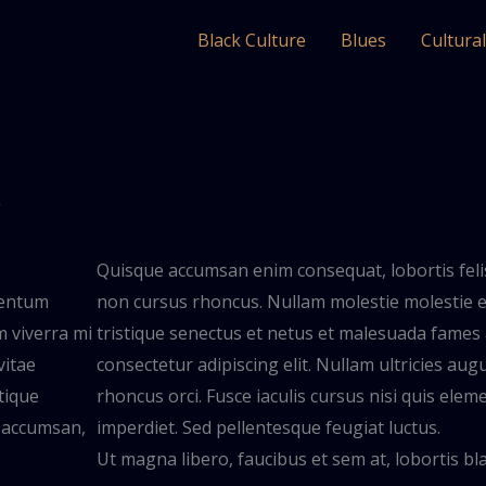
Black Culture
Blues
Cultura
g
Quisque accumsan enim consequat, lobortis felis
mentum
non cursus rhoncus. Nullam molestie molestie el
m viverra mi
tristique senectus et netus et malesuada fames 
vitae
consectetur adipiscing elit. Nullam ultricies aug
tique
rhoncus orci. Fusce iaculis cursus nisi quis el
s accumsan,
imperdiet. Sed pellentesque feugiat luctus.
Ut magna libero, faucibus et sem at, lobortis bl