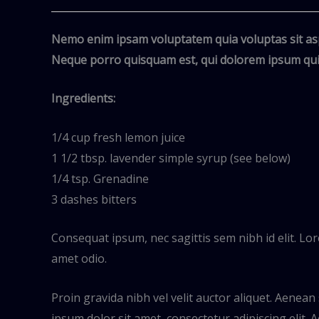
Nemo enim ipsam voluptatem quia voluptas sit asp
Neque porro quisquam est, qui dolorem ipsum quia
Ingredients:
1/4 cup fresh lemon juice
1 1/2 tbsp. lavender simple syrup (see below)
1/4 tsp. Grenadine
3 dashes bitters
Consequat ipsum, nec sagittis sem nibh id elit. Lor
amet odio.
Proin gravida nibh vel velit auctor aliquet. Aenean 
ipsum dolor sit amet, consectetur adipiscing elit. A